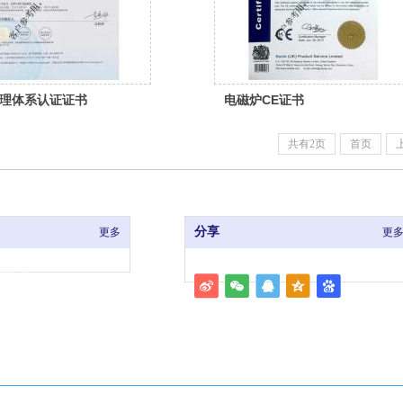
理体系认证证书
电磁炉CE证书
共有2页
首页
分享
更多
更
3376
.com
山区福湾工业区台屿路长
座