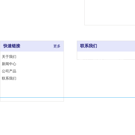
快速链接
联系我们
更多
关于我们
电 话：0591-83333376
新闻中心
网 址：www.fjjccj.com
公司产品
地 址：福州市仓山区福湾工
联系我们
埕工业小区6号B座
Copyright 福建佳厨厨具有限公司 版权所有
闽ICP备18002763号