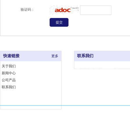
验证码：
快速链接
联系我们
更多
关于我们
电 话：0591-83333376
新闻中心
网 址：www.fjjccj.com
公司产品
地 址：福州市仓山区福湾工
联系我们
埕工业小区6号B座
Copyright 福建佳厨厨具有限公司 版权所有
闽ICP备18002763号