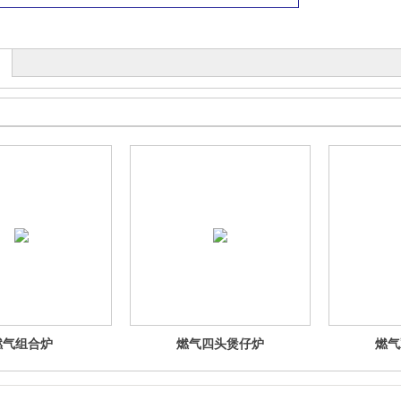
燃气组合炉
燃气四头煲仔炉
燃气