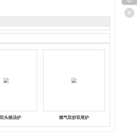
双头矮汤炉
燃气双炒双尾炉
燃气