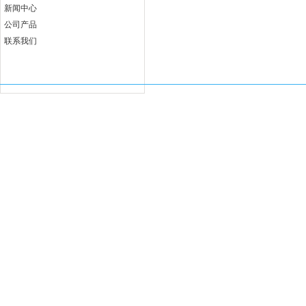
电 话：0591-83333376
新闻中心
网 址：www.fjjccj.com
公司产品
地 址：福州市仓山区福湾工
联系我们
埕工业小区6号B座
Copyright 福建佳厨厨具有限公司 版权所有
闽ICP备18002763号