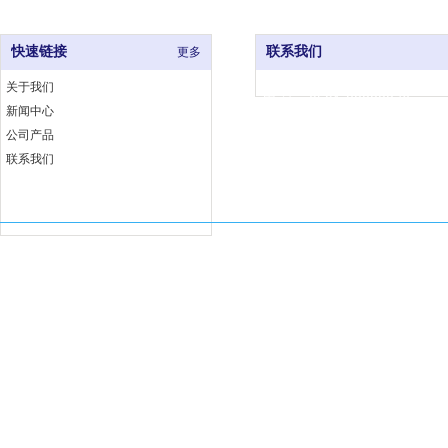
快速链接
联系我们
更多
关于我们
电 话：0591-83333376
新闻中心
网 址：www.fjjccj.com
公司产品
地 址：福州市仓山区福湾工
联系我们
埕工业小区6号B座
Copyright 福建佳厨厨具有限公司 版权所有
闽ICP备18002763号