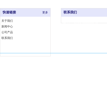
快速链接
联系我们
更多
关于我们
电 话：0591-83333376
新闻中心
网 址：www.fjjccj.com
公司产品
地 址：福州市仓山区福湾工
联系我们
埕工业小区6号B座
Copyright 福建佳厨厨具有限公司 版权所有
闽ICP备18002763号