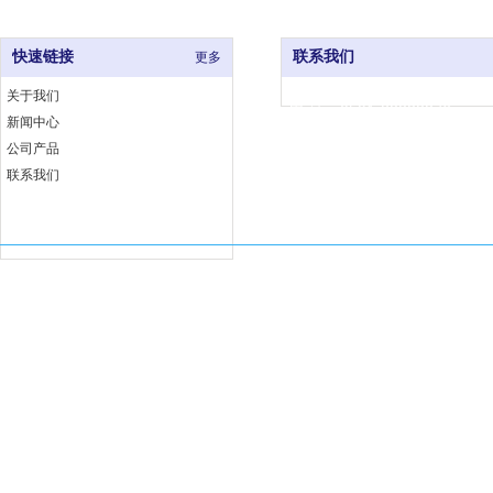
快速链接
联系我们
更多
关于我们
电 话：0591-83333376
新闻中心
网 址：www.fjjccj.com
公司产品
地 址：福州市仓山区福湾工
联系我们
埕工业小区6号B座
Copyright 福建佳厨厨具有限公司 版权所有
闽ICP备18002763号