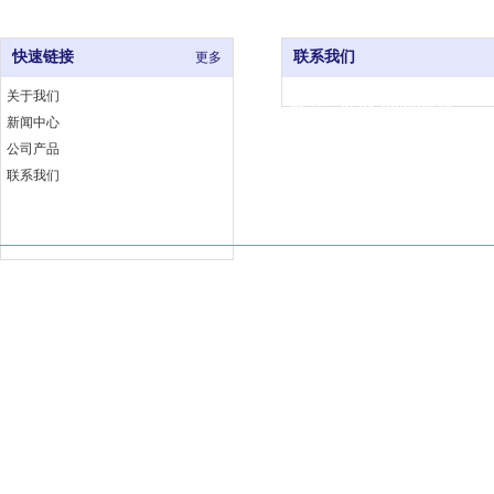
快速链接
联系我们
更多
关于我们
电 话：0591-83333376
新闻中心
网 址：www.fjjccj.com
公司产品
地 址：福州市仓山区福湾工
联系我们
埕工业小区6号B座
Copyright 福建佳厨厨具有限公司 版权所有
闽ICP备18002763号