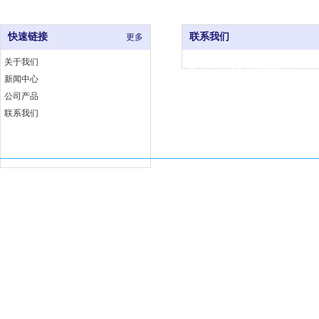
快速链接
联系我们
更多
关于我们
电 话：0591-83333376
新闻中心
网 址：www.fjjccj.com
公司产品
地 址：福州市仓山区福湾工
联系我们
埕工业小区6号B座
Copyright 福建佳厨厨具有限公司 版权所有
闽ICP备18002763号