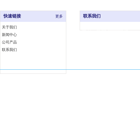
快速链接
联系我们
更多
关于我们
电 话：0591-83333376
新闻中心
网 址：www.fjjccj.com
公司产品
地 址：福州市仓山区福湾工
联系我们
埕工业小区6号B座
Copyright 福建佳厨厨具有限公司 版权所有
闽ICP备18002763号