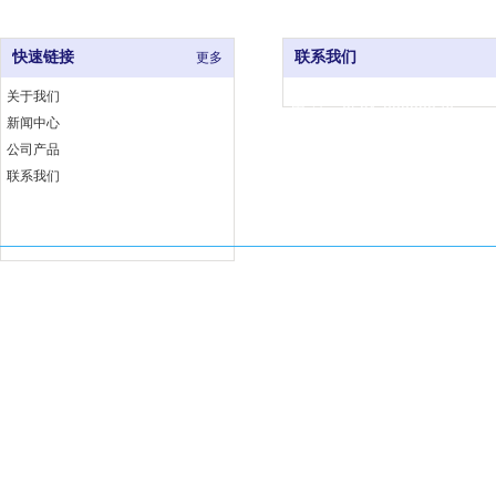
快速链接
联系我们
更多
关于我们
电 话：0591-83333376
新闻中心
网 址：www.fjjccj.com
公司产品
地 址：福州市仓山区福湾工
联系我们
埕工业小区6号B座
Copyright 福建佳厨厨具有限公司 版权所有
闽ICP备18002763号