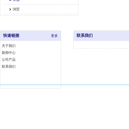
润贸
快速链接
联系我们
更多
关于我们
电 话：0591-83333376
新闻中心
网 址：www.fjjccj.com
公司产品
地 址：福州市仓山区福湾工
联系我们
埕工业小区6号B座
Copyright 福建佳厨厨具有限公司 版权所有
闽ICP备18002763号