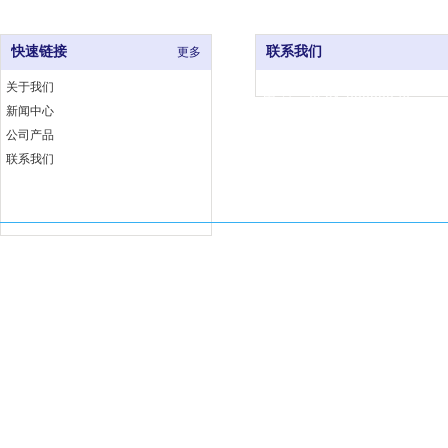
快速链接
联系我们
更多
关于我们
电 话：0591-83333376
新闻中心
网 址：www.fjjccj.com
公司产品
地 址：福州市仓山区福湾工
联系我们
埕工业小区6号B座
Copyright 福建佳厨厨具有限公司 版权所有
闽ICP备18002763号